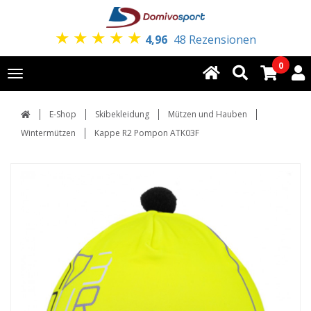
★
★
★
★
★
4,96
48 Rezensionen
0
Toggle
navigation
E-Shop
Skibekleidung
Mützen und Hauben
Wintermützen
Kappe R2 Pompon ATK03F