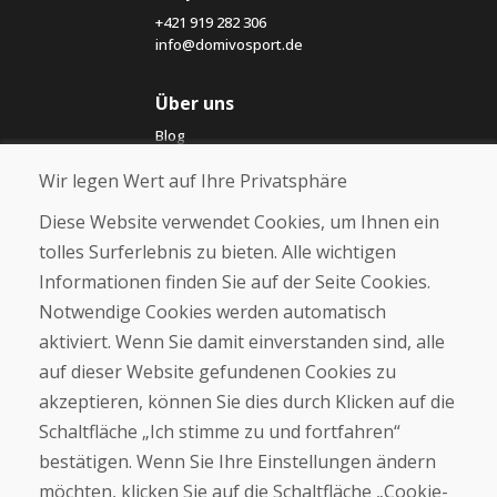
+421 919 282 306
info@domivosport.de
Über uns
Blog
Über uns
Wir legen Wert auf Ihre Privatsphäre
Geschäft
Kontakt
Diese Website verwendet Cookies, um Ihnen ein
tolles Surferlebnis zu bieten. Alle wichtigen
Kaufen
Informationen finden Sie auf der Seite Cookies.
E-Shop
Notwendige Cookies werden automatisch
Impressum
Geschäftsbedingungen
aktiviert. Wenn Sie damit einverstanden sind, alle
Transport
auf dieser Website gefundenen Cookies zu
Zahlung
akzeptieren, können Sie dies durch Klicken auf die
Beschwerde
Rückgabe und Umtausch von Waren
Schaltfläche „Ich stimme zu und fortfahren“
Schutz personenbezogener Daten
bestätigen. Wenn Sie Ihre Einstellungen ändern
Cookies
möchten, klicken Sie auf die Schaltfläche „Cookie-