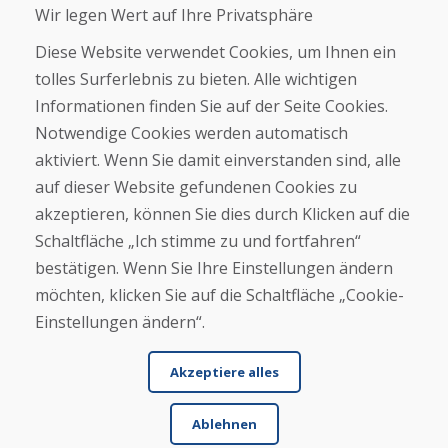
Wir legen Wert auf Ihre Privatsphäre
Geschäft
Kontakt
Diese Website verwendet Cookies, um Ihnen ein
tolles Surferlebnis zu bieten. Alle wichtigen
Kaufen
Informationen finden Sie auf der Seite Cookies.
E-Shop
Notwendige Cookies werden automatisch
Impressum
Geschäftsbedingungen
aktiviert. Wenn Sie damit einverstanden sind, alle
Transport
auf dieser Website gefundenen Cookies zu
Zahlung
akzeptieren, können Sie dies durch Klicken auf die
Beschwerde
Rückgabe und Umtausch von Waren
Schaltfläche „Ich stimme zu und fortfahren“
Schutz personenbezogener Daten
bestätigen. Wenn Sie Ihre Einstellungen ändern
Cookies
möchten, klicken Sie auf die Schaltfläche „Cookie-
Einstellungen ändern“.
Akzeptiere alles
Ablehnen
© DOMIVOSPORT 2026, Alle Rechte vorbehalten