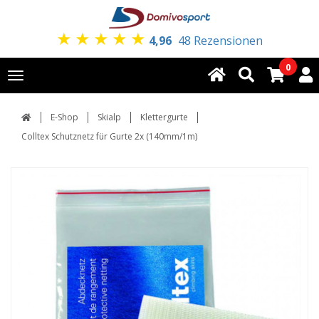
★
★
★
★
★
4,96
48 Rezensionen
0
Toggle
navigation
E-Shop
Skialp
Klettergurte
Colltex Schutznetz für Gurte 2x (140mm/1m)