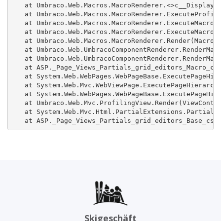
   at Umbraco.Web.Macros.MacroRenderer.<>c__DisplayCl
   at Umbraco.Web.Macros.MacroRenderer.ExecuteProfile
   at Umbraco.Web.Macros.MacroRenderer.ExecuteMacroWi
   at Umbraco.Web.Macros.MacroRenderer.ExecuteMacroOf
   at Umbraco.Web.Macros.MacroRenderer.Render(MacroMo
   at Umbraco.Web.UmbracoComponentRenderer.RenderMacr
   at Umbraco.Web.UmbracoComponentRenderer.RenderMacr
   at ASP._Page_Views_Partials_grid_editors_Macro_csh
   at System.Web.WebPages.WebPageBase.ExecutePageHier
   at System.Web.Mvc.WebViewPage.ExecutePageHierarchy
   at System.Web.WebPages.WebPageBase.ExecutePageHier
   at Umbraco.Web.Mvc.ProfilingView.Render(ViewContex
   at System.Web.Mvc.Html.PartialExtensions.Partial(H
   at ASP._Page_Views_Partials_grid_editors_Base_csh
Skigeschäft