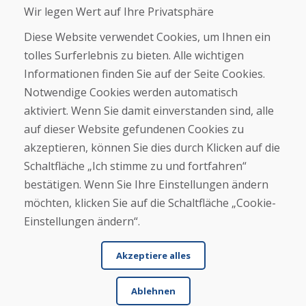
Wir legen Wert auf Ihre Privatsphäre
Geschäft
Kontakt
Diese Website verwendet Cookies, um Ihnen ein
tolles Surferlebnis zu bieten. Alle wichtigen
Kaufen
Informationen finden Sie auf der Seite Cookies.
E-Shop
Notwendige Cookies werden automatisch
Impressum
Geschäftsbedingungen
aktiviert. Wenn Sie damit einverstanden sind, alle
Transport
auf dieser Website gefundenen Cookies zu
Zahlung
akzeptieren, können Sie dies durch Klicken auf die
Beschwerde
Rückgabe und Umtausch von Waren
Schaltfläche „Ich stimme zu und fortfahren“
Schutz personenbezogener Daten
bestätigen. Wenn Sie Ihre Einstellungen ändern
Cookies
möchten, klicken Sie auf die Schaltfläche „Cookie-
Einstellungen ändern“.
Akzeptiere alles
Ablehnen