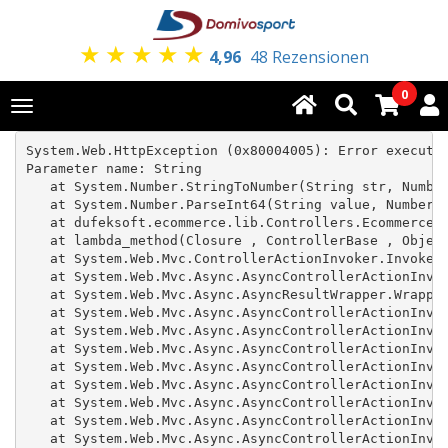
★
★
★
★
★
4,96
48 Rezensionen
0
Toggle
navigation
System.Web.HttpException (0x80004005): Error executin
Parameter name: String

   at System.Number.StringToNumber(String str, Number
   at System.Number.ParseInt64(String value, NumberSt
   at dufeksoft.ecommerce.lib.Controllers.Ecommerce.Q
   at lambda_method(Closure , ControllerBase , Object
   at System.Web.Mvc.ControllerActionInvoker.InvokeAc
   at System.Web.Mvc.Async.AsyncControllerActionInvok
   at System.Web.Mvc.Async.AsyncResultWrapper.Wrapped
   at System.Web.Mvc.Async.AsyncControllerActionInvok
   at System.Web.Mvc.Async.AsyncControllerActionInvok
   at System.Web.Mvc.Async.AsyncControllerActionInvok
   at System.Web.Mvc.Async.AsyncControllerActionInvok
   at System.Web.Mvc.Async.AsyncControllerActionInvok
   at System.Web.Mvc.Async.AsyncControllerActionInvok
   at System.Web.Mvc.Async.AsyncControllerActionInvok
   at System.Web.Mvc.Async.AsyncControllerActionInvok