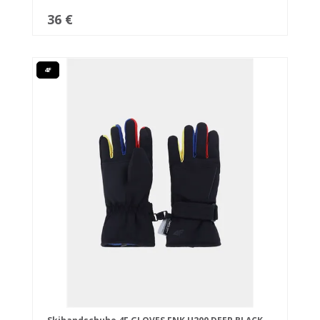
36 €
4F