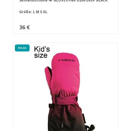
Skihandschuhe 4F GLOVES FNK U200 DEEP BLACK
Größe:
L
M
S
XL
36 €
RELAX