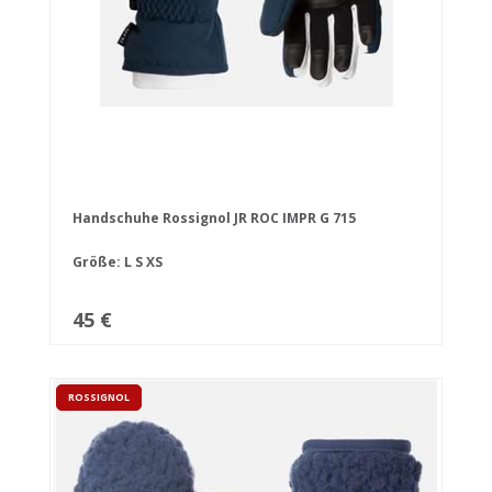
Handschuhe Rossignol JR ROC IMPR G 715
Größe:
L
S
XS
45 €
ROSSIGNOL