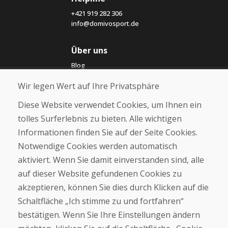
+421 919 282 306
info@domivosport.de
Über uns
Blog
Über uns
Wir legen Wert auf Ihre Privatsphäre
Geschäft
Kontakt
Diese Website verwendet Cookies, um Ihnen ein
tolles Surferlebnis zu bieten. Alle wichtigen
Kaufen
Informationen finden Sie auf der Seite Cookies.
E-Shop
Notwendige Cookies werden automatisch
Impressum
Geschäftsbedingungen
aktiviert. Wenn Sie damit einverstanden sind, alle
Transport
auf dieser Website gefundenen Cookies zu
Zahlung
akzeptieren, können Sie dies durch Klicken auf die
Beschwerde
Rückgabe und Umtausch von Waren
Schaltfläche „Ich stimme zu und fortfahren“
Schutz personenbezogener Daten
bestätigen. Wenn Sie Ihre Einstellungen ändern
Cookies