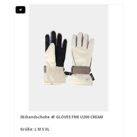
4F
Skihandschuhe 4F GLOVES FNK U200 CREAM
Größe:
L
M
S
XL