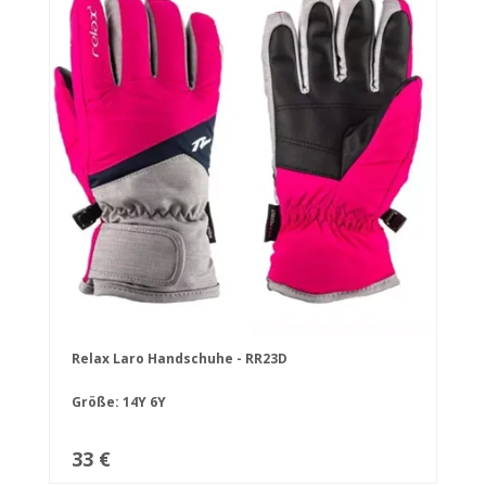
Relax Laro Handschuhe - RR23D
Größe:
14Y
6Y
33 €