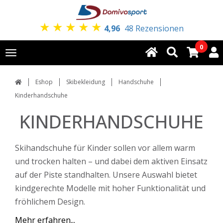
★
★
★
★
★
4,96
48 Rezensionen
0
Toggle
navigation
Eshop
Skibekleidung
Handschuhe
Kinderhandschuhe
KINDERHANDSCHUHE
Skihandschuhe für Kinder sollen vor allem warm
und trocken halten – und dabei dem aktiven Einsatz
auf der Piste standhalten. Unsere Auswahl bietet
kindgerechte Modelle mit hoher Funktionalität und
fröhlichem Design.
Mehr erfahren...