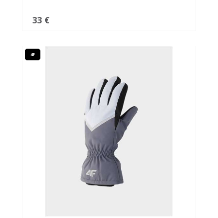
33 €
4F