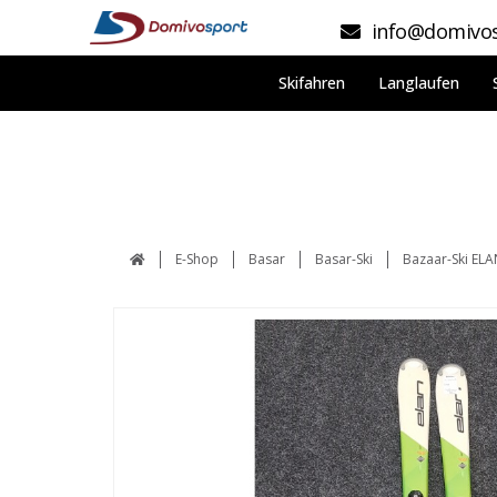
info@domivos
Skifahren
Langlaufen
E-Shop
Basar
Basar-Ski
Bazaar-Ski ELA