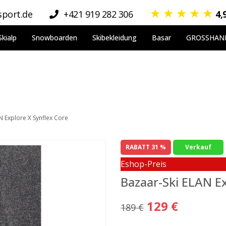
★
★
★
★
★
port.de
+421 919 282 306
4,
Skialp
Snowboarden
Skibekleidung
Basar
GROSSHAN
N Explore X Synflex Core
RABATT 31 %
Verkauf
Eshop-Preis
Bazaar-Ski ELAN Ex
129 €
189 €