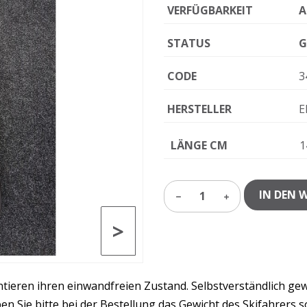
VERFÜGBARKEIT
A
STATUS
G
CODE
3
HERSTELLER
E
LÄNGE CM
1
IN DEN 
1
>
ntieren ihren einwandfreien Zustand. Selbstverständlich ge
 Sie bitte bei der Bestellung das Gewicht des Skifahrers s