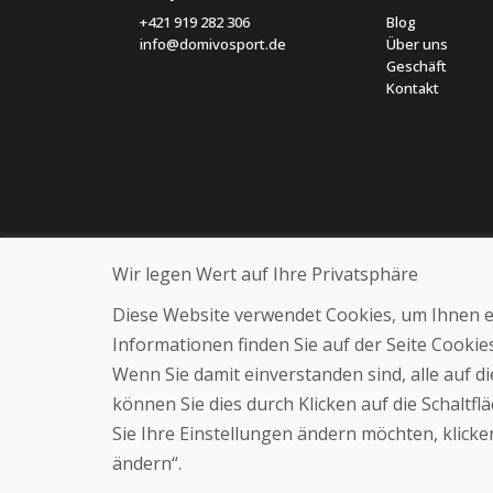
+421 919 282 306
Blog
info@domivosport.de
Über uns
Geschäft
Kontakt
Wir legen Wert auf Ihre Privatsphäre
Diese Website verwendet Cookies, um Ihnen ein
Informationen finden Sie auf der Seite Cooki
Wenn Sie damit einverstanden sind, alle auf 
können Sie dies durch Klicken auf die Schaltf
Sie Ihre Einstellungen ändern möchten, klicken
ändern“.