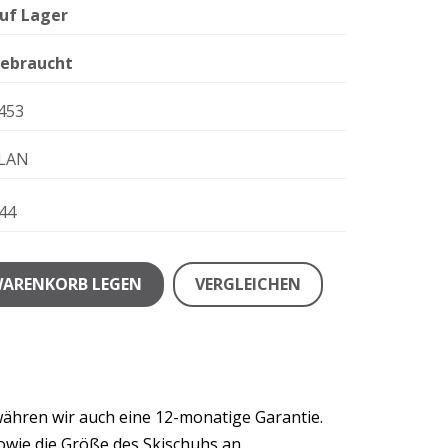
uf Lager
ebraucht
453
LAN
44
WARENKORB LEGEN
VERGLEICHEN
währen wir auch eine 12-monatige Garantie.
owie die Größe des Skischuhs an.