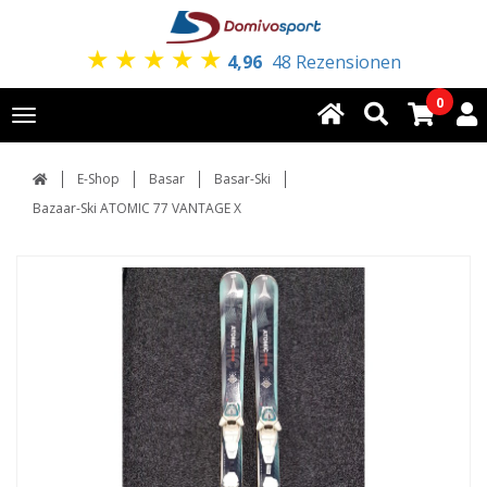
★
★
★
★
★
4,96
48 Rezensionen
0
Toggle
navigation
E-Shop
Basar
Basar-Ski
Bazaar-Ski ATOMIC 77 VANTAGE X