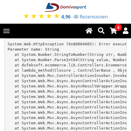
★
★
★
★
★
4,96
48 Rezensionen
0
Toggle
navigation
System.Web.HttpException (0x80004005): Error executin
Parameter name: String

   at System.Number.StringToNumber(String str, Number
   at System.Number.ParseInt64(String value, NumberSt
   at dufeksoft.ecommerce.lib.Controllers.Ecommerce.Q
   at lambda_method(Closure , ControllerBase , Object
   at System.Web.Mvc.ControllerActionInvoker.InvokeAc
   at System.Web.Mvc.Async.AsyncControllerActionInvok
   at System.Web.Mvc.Async.AsyncResultWrapper.Wrapped
   at System.Web.Mvc.Async.AsyncControllerActionInvok
   at System.Web.Mvc.Async.AsyncControllerActionInvok
   at System.Web.Mvc.Async.AsyncControllerActionInvok
   at System.Web.Mvc.Async.AsyncControllerActionInvok
   at System.Web.Mvc.Async.AsyncControllerActionInvok
   at System.Web.Mvc.Async.AsyncControllerActionInvok
   at System.Web.Mvc.Async.AsyncControllerActionInvok
   at System.Web.Mvc.Async.AsyncControllerActionInvok