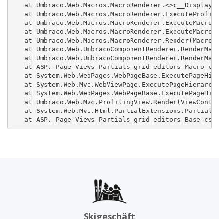
   at Umbraco.Web.Macros.MacroRenderer.<>c__DisplayCl
   at Umbraco.Web.Macros.MacroRenderer.ExecuteProfile
   at Umbraco.Web.Macros.MacroRenderer.ExecuteMacroWi
   at Umbraco.Web.Macros.MacroRenderer.ExecuteMacroOf
   at Umbraco.Web.Macros.MacroRenderer.Render(MacroMo
   at Umbraco.Web.UmbracoComponentRenderer.RenderMacr
   at Umbraco.Web.UmbracoComponentRenderer.RenderMacr
   at ASP._Page_Views_Partials_grid_editors_Macro_csh
   at System.Web.WebPages.WebPageBase.ExecutePageHier
   at System.Web.Mvc.WebViewPage.ExecutePageHierarchy
   at System.Web.WebPages.WebPageBase.ExecutePageHier
   at Umbraco.Web.Mvc.ProfilingView.Render(ViewContex
   at System.Web.Mvc.Html.PartialExtensions.Partial(H
   at ASP._Page_Views_Partials_grid_editors_Base_csh
Skigeschäft