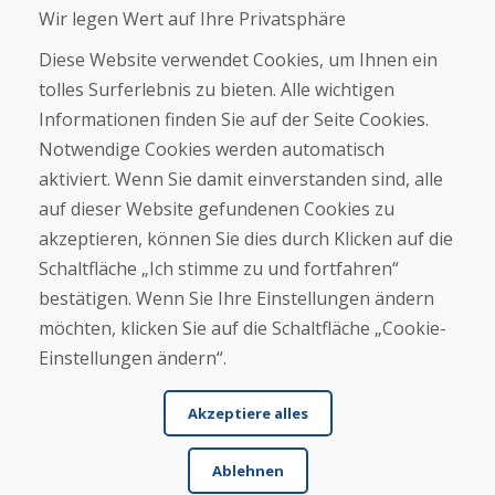
Wir legen Wert auf Ihre Privatsphäre
Geschäft
Kontakt
Diese Website verwendet Cookies, um Ihnen ein
tolles Surferlebnis zu bieten. Alle wichtigen
Kaufen
Informationen finden Sie auf der Seite Cookies.
E-Shop
Notwendige Cookies werden automatisch
Impressum
Geschäftsbedingungen
aktiviert. Wenn Sie damit einverstanden sind, alle
Transport
auf dieser Website gefundenen Cookies zu
Zahlung
akzeptieren, können Sie dies durch Klicken auf die
Beschwerde
Rückgabe und Umtausch von Waren
Schaltfläche „Ich stimme zu und fortfahren“
Schutz personenbezogener Daten
bestätigen. Wenn Sie Ihre Einstellungen ändern
Cookies
möchten, klicken Sie auf die Schaltfläche „Cookie-
Einstellungen ändern“.
Akzeptiere alles
Ablehnen