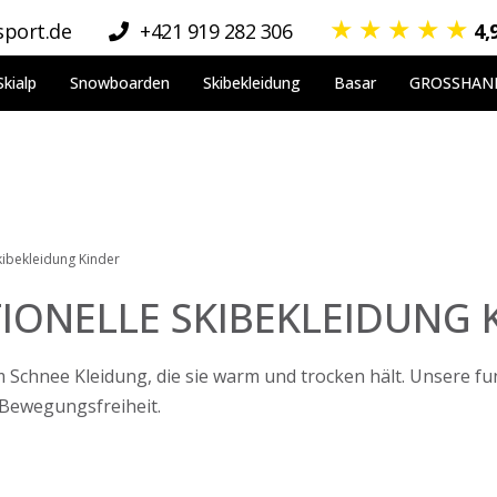
★
★
★
★
★
port.de
+421 919 282 306
4,
Skialp
Snowboarden
Skibekleidung
Basar
GROSSHAN
kibekleidung Kinder
IONELLE SKIBEKLEIDUNG 
 Schnee Kleidung, die sie warm und trocken hält. Unsere fun
Bewegungsfreiheit.