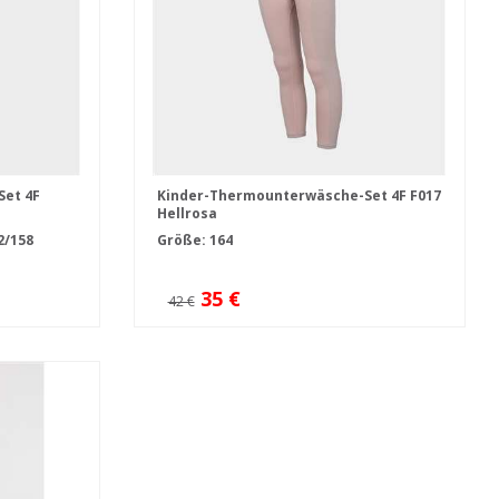
et 4F
Kinder-Thermounterwäsche-Set 4F F017
Hellrosa
2/158
Größe: 164
35 €
42 €