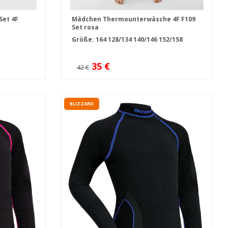
et 4F
Mädchen Thermounterwäsche 4F F109
Set rosa
Größe:
164
128/134
140/146
152/158
35 €
42 €
BLIZZARD