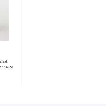
ical
46
152-158