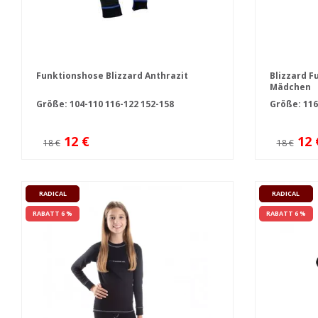
Funktionshose Blizzard Anthrazit
Blizzard F
Mädchen
Größe:
104-110
116-122
152-158
Größe:
116
12 €
12 
18 €
18 €
RADICAL
RADICAL
RABATT 6 %
RABATT 6 %