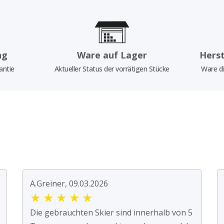
ng
Ware auf Lager
Herst
antie
Aktueller Status der vorrätigen Stücke
Ware di
A.Greiner, 09.03.2026
★
★
★
★
★
Die gebrauchten Skier sind innerhalb von 5