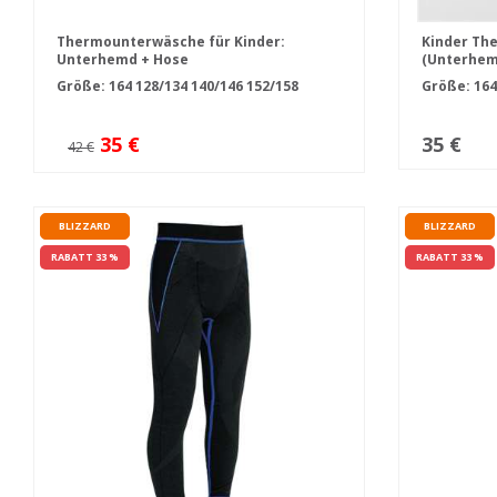
Thermounterwäsche für Kinder:
Kinder Th
Unterhemd + Hose
(Unterhem
Größe:
164
128/134
140/146
152/158
Größe:
16
35 €
35 €
42 €
BLIZZARD
BLIZZARD
RABATT 33 %
RABATT 33 %