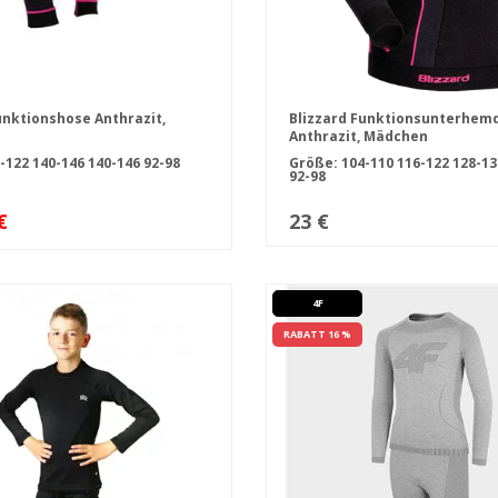
unktionshose Anthrazit,
Blizzard Funktionsunterhem
Anthrazit, Mädchen
-122
140-146
140-146
92-98
Größe:
104-110
116-122
128-1
92-98
€
23 €
4F
RABATT 16 %