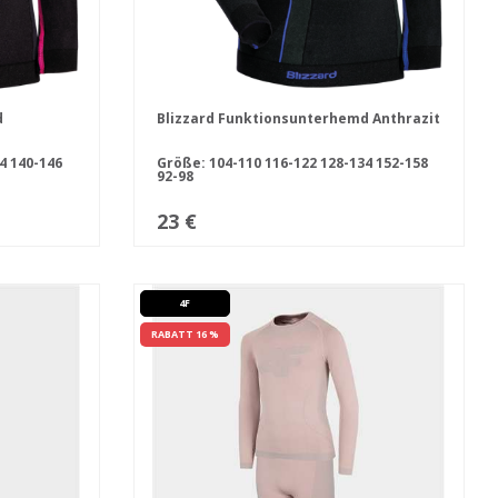
d
Blizzard Funktionsunterhemd Anthrazit
34
140-146
Größe:
104-110
116-122
128-134
152-158
92-98
23 €
4F
RABATT 16 %