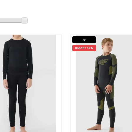
4F
RABATT 16 %