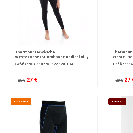
Thermounterwäsche
Thermoun
Weste+Hose+Sturmhaube Radical Billy
Weste+Hos
schwarz
schwarz
Größe:
104-110
116-122
128-134
Größe:
116
27 €
27 
29 €
29 €
BLIZZARD
RADICAL