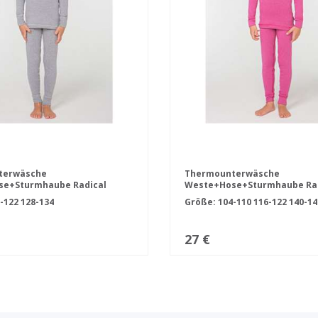
terwäsche
Thermounterwäsche
e+Sturmhaube Radical
Weste+Hose+Sturmhaube Rad
grau
Snowman rosa
-122
128-134
Größe:
104-110
116-122
140-1
27 €