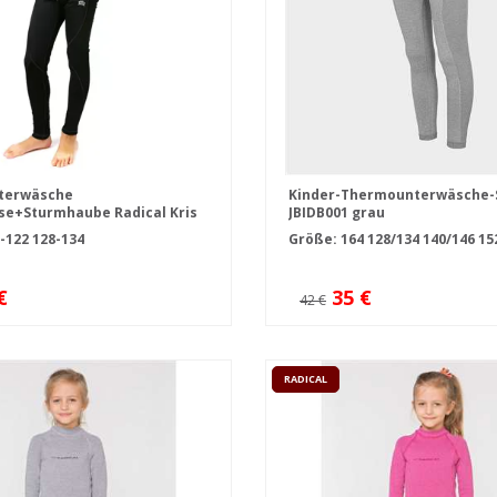
terwäsche
Kinder-Thermounterwäsche-S
e+Sturmhaube Radical Kris
JBIDB001 grau
-122
128-134
Größe:
164
128/134
140/146
15
€
35 €
42 €
RADICAL