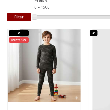
Preis €
0
–
1500
Filter
4F
4F
RABATT 16 %