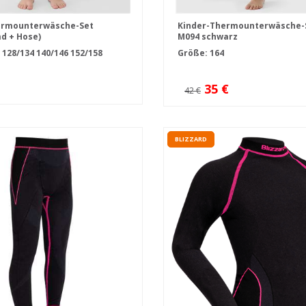
ermounterwäsche-Set
Kinder-Thermounterwäsche-S
d + Hose)
M094 schwarz
4
128/134
140/146
152/158
Größe: 164
35 €
42 €
BLIZZARD