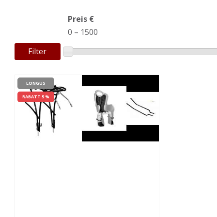
Preis €
0
–
1500
Filter
LONGUS
RABATT 5 %