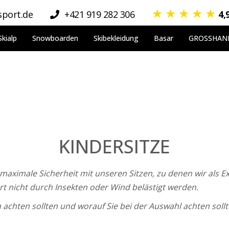
★
★
★
★
★
port.de
+421 919 282 306
4,
Skialp
Snowboarden
Skibekleidung
Basar
GROSSHAN
KINDERSITZE
 maximale Sicherheit mit unseren Sitzen, zu denen wir als 
rt nicht durch Insekten oder Wind belästigt werden.
n achten sollten und worauf Sie bei der Auswahl achten soll