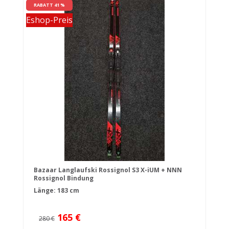
RABATT 41 %
Eshop-Preis
Bazaar Langlaufski Rossignol S3 X-iUM + NNN
Rossignol Bindung
Länge: 183 cm
165 €
280 €