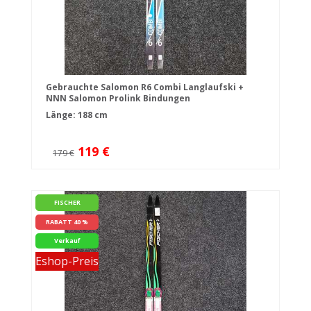
Gebrauchte Salomon R6 Combi Langlaufski +
NNN Salomon Prolink Bindungen
Länge: 188 cm
119 €
179 €
FISCHER
RABATT 40 %
Verkauf
Eshop-Preis