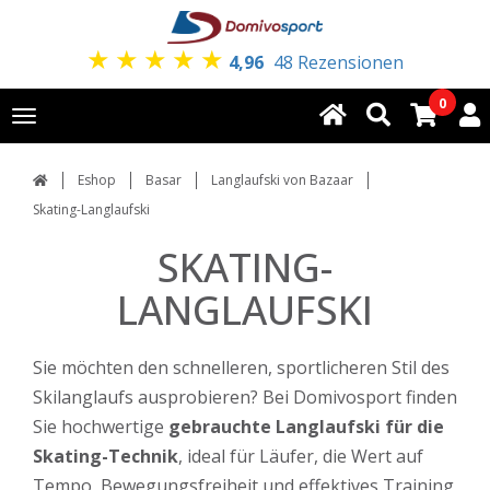
★
★
★
★
★
4,96
48 Rezensionen
0
Toggle
navigation
Eshop
Basar
Langlaufski von Bazaar
Skating-Langlaufski
SKATING-
LANGLAUFSKI
Sie möchten den schnelleren, sportlicheren Stil des
Skilanglaufs ausprobieren? Bei Domivosport finden
Sie hochwertige
gebrauchte Langlaufski für die
Skating-Technik
, ideal für Läufer, die Wert auf
Tempo, Bewegungsfreiheit und effektives Training