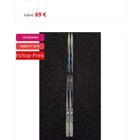
69 €
109 €
TECNOPRO
RABATT 33 %
Eshop-Preis