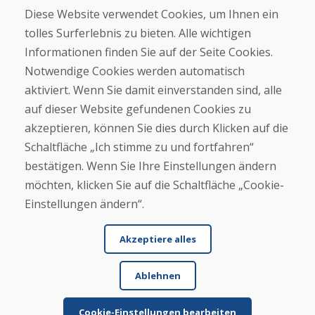
Kontakt
Diese Website verwendet Cookies, um Ihnen ein
tolles Surferlebnis zu bieten. Alle wichtigen
Kaufen
Informationen finden Sie auf der Seite Cookies.
E-Shop
Notwendige Cookies werden automatisch
Impressum
Geschäftsbedingungen
aktiviert. Wenn Sie damit einverstanden sind, alle
Transport
auf dieser Website gefundenen Cookies zu
Zahlung
akzeptieren, können Sie dies durch Klicken auf die
Beschwerde
Rückgabe und Umtausch von Waren
Schaltfläche „Ich stimme zu und fortfahren“
Schutz personenbezogener Daten
bestätigen. Wenn Sie Ihre Einstellungen ändern
Cookies
möchten, klicken Sie auf die Schaltfläche „Cookie-
Einstellungen ändern“.
Akzeptiere alles
Ablehnen
© DOMIVOSPORT 2026, Alle Rechte vorbehalten
DUFEKSOFT
-
Website-Erstellung
,
Erstellung von E-Shops
Cookie-Einstellungen bearbeiten