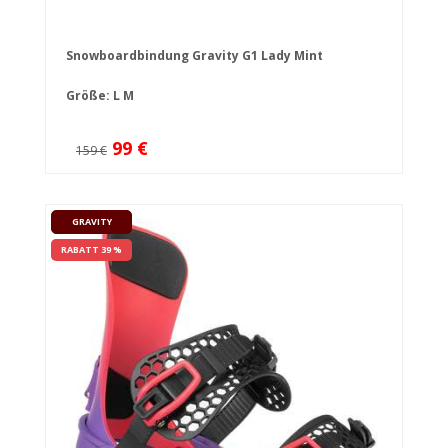
Snowboardbindung Gravity G1 Lady Mint
Größe:
L
M
99 €
159 €
GRAVITY
RABATT 39 %