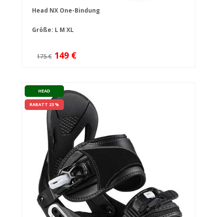
Head NX One-Bindung
Größe:
L
M
XL
149 €
175 €
HEAD
RABATT 23 %