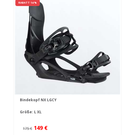
RABATT 14 %
Bindekopf NX LGCY
Größe:
L
XL
149 €
175 €