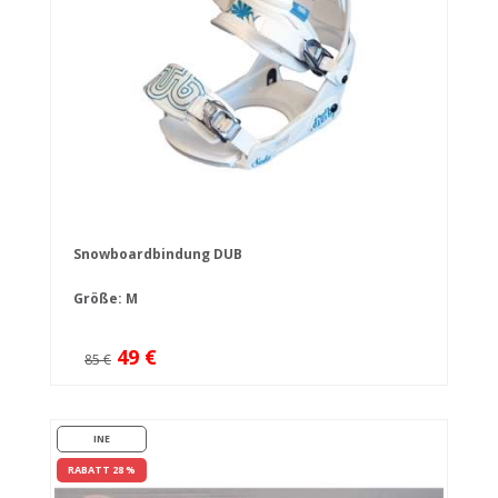
Snowboardbindung DUB
Größe: M
49 €
85 €
INE
RABATT 28 %