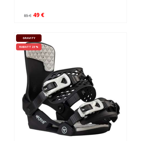
49 €
85 €
GRAVITY
RABATT 23 %