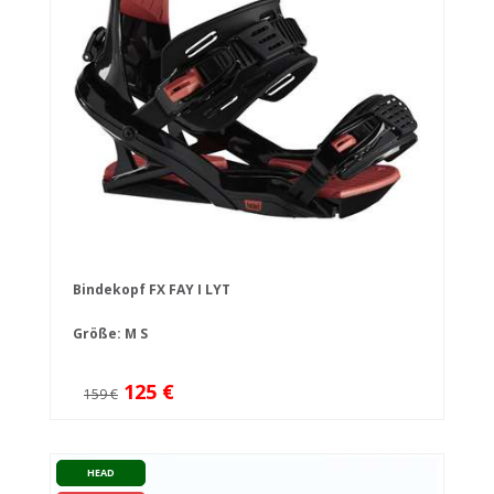
Bindekopf FX FAY I LYT
Größe:
M
S
125 €
159 €
HEAD