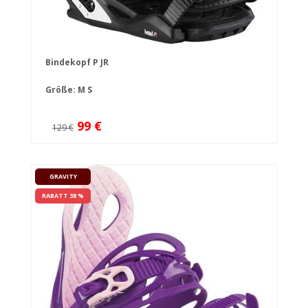
Bindekopf P JR
Größe:
M
S
99 €
129 €
GRAVITY
RABATT 38 %