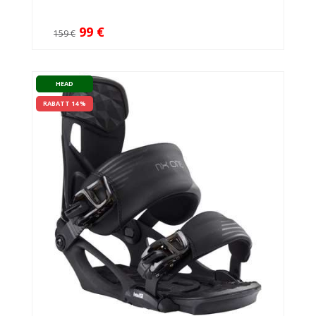
99 €
159 €
HEAD
RABATT 14 %