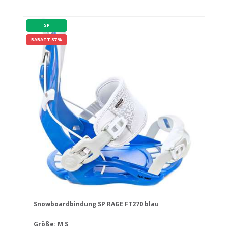
SP
RABATT 37 %
Snowboardbindung SP RAGE FT270 blau
Größe:
M
S