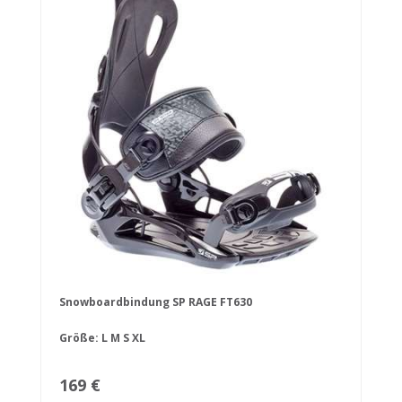
Snowboardbindung SP RAGE FT630
Größe:
L
M
S
XL
169 €