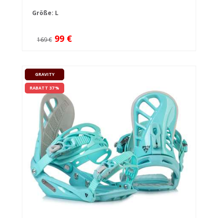
Größe: L
99 €
169 €
GRAVITY
RABATT 37 %