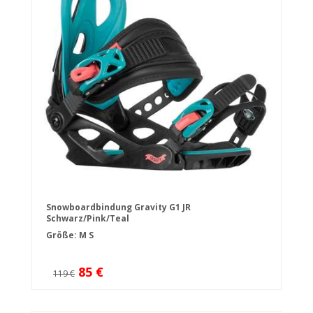
Snowboardbindung Gravity G1 JR
Schwarz/Pink/Teal
Größe:
M
S
85 €
119 €