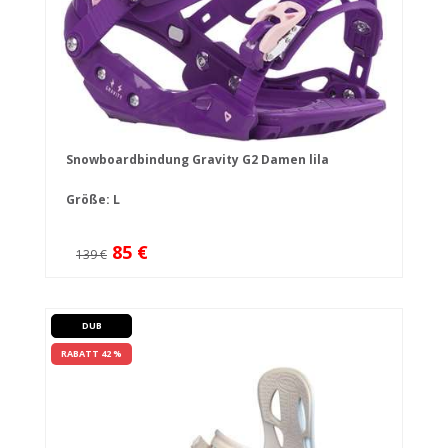
Snowboardbindung Gravity G2 Damen lila
Größe: L
85 €
139 €
DUB
RABATT 42 %