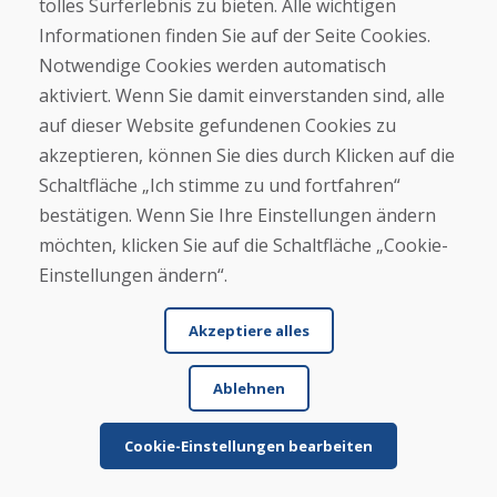
★
★
★
★
★
tolles Surferlebnis zu bieten. Alle wichtigen
Informationen finden Sie auf der Seite Cookies.
Große Auswahl, gute Preise, schnelle Lieferung (2
Notwendige Cookies werden automatisch
Tage). Ich habe für meinen Sohn ein Snowboard
aktiviert. Wenn Sie damit einverstanden sind, alle
und ...
auf dieser Website gefundenen Cookies zu
akzeptieren, können Sie dies durch Klicken auf die
Schaltfläche „Ich stimme zu und fortfahren“
Mehr lesen ...
bestätigen. Wenn Sie Ihre Einstellungen ändern
möchten, klicken Sie auf die Schaltfläche „Cookie-
SK Oker, 08.01.2026
Einstellungen ändern“.
★
★
★
★
★
Ware wurde gut verpackt und kam zeitnah, der
Akzeptiere alles
Zustand war wie beschrieben
Ablehnen
Cookie-Einstellungen bearbeiten