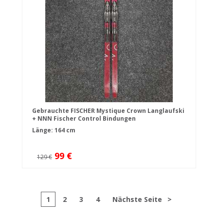
Gebrauchte FISCHER Mystique Crown Langlaufski
+ NNN Fischer Control Bindungen
Länge: 164 cm
99 €
129 €
1
2
3
4
Nächste Seite
>