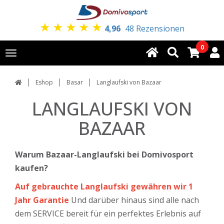
★
★
★
★
★
4,96
48 Rezensionen
0
Toggle
navigation
Eshop
Basar
Langlaufski von Bazaar
LANGLAUFSKI VON
BAZAAR
Warum Bazaar-Langlaufski bei Domivosport
kaufen?
Auf gebrauchte Langlaufski gewähren wir 1
Jahr Garantie
Und darüber hinaus sind alle nach
dem SERVICE bereit für ein perfektes Erlebnis auf