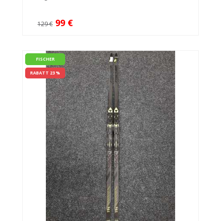
99 €
129 €
FISCHER
RABATT 23 %